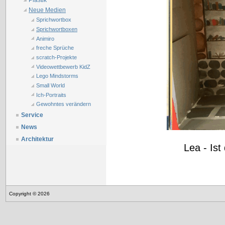
Plastik
Neue Medien
Sprichwortbox
Sprichwortboxen
Animiro
freche Sprüche
scratch-Projekte
Videowettbewerb KidZ
Lego Mindstorms
Small World
Ich-Portraits
Gewohntes verändern
Service
News
Architektur
Lea - Is
Copyright © 2026