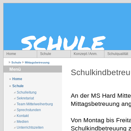
Home
Schule
Konzept / Anm.
Schulqualität
Schule
Mittagsbetreuung
Menü
Schulkindbetre
Home
Schule
Schulleitung
An der MS Hard Mittel
Sekretariat
Mittagsbetreuung an
Team Mittelweiherburg
Sprechstunden
Kontakt
Von Montag bis Freit
Medien
Schulkindbetreuung z
Unterrichtszeiten