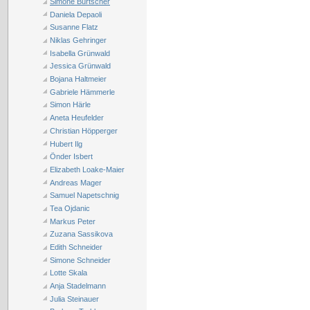
Simone Burtscher
Daniela Depaoli
Susanne Flatz
Niklas Gehringer
Isabella Grünwald
Jessica Grünwald
Bojana Haltmeier
Gabriele Hämmerle
Simon Härle
Aneta Heufelder
Christian Höpperger
Hubert Ilg
Önder Isbert
Elizabeth Loake-Maier
Andreas Mager
Samuel Napetschnig
Tea Ojdanic
Markus Peter
Zuzana Sassikova
Edith Schneider
Simone Schneider
Lotte Skala
Anja Stadelmann
Julia Steinauer