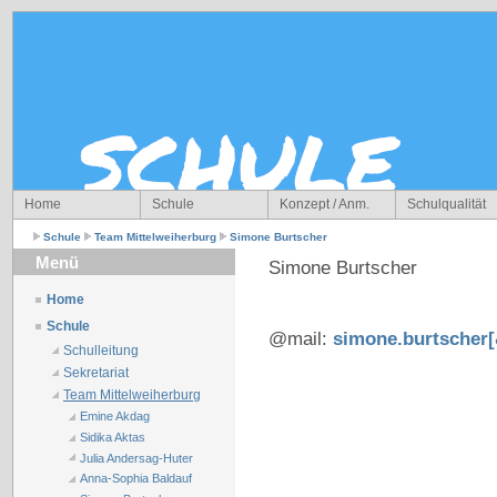
Home
Schule
Konzept / Anm.
Schulqualität
Schule
Team Mittelweiherburg
Simone Burtscher
Menü
Simone Burtscher
Home
Schule
@mail:
simone.burtscher
Schulleitung
Sekretariat
Team Mittelweiherburg
Emine Akdag
Sidika Aktas
Julia Andersag-Huter
Anna-Sophia Baldauf