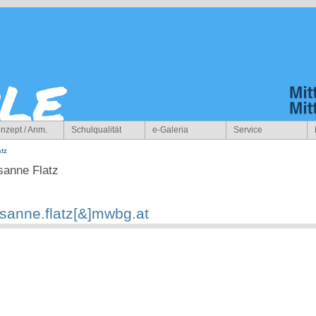
nzept / Anm.
Schulqualität
e-Galeria
Service
tz
sanne Flatz
sanne.flatz[&]mwbg.at