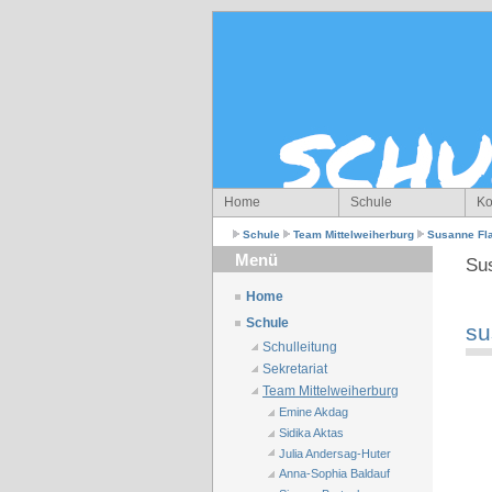
Home
Schule
Ko
Schule
Team Mittelweiherburg
Susanne Fla
Menü
Su
Home
Schule
su
Schulleitung
Sekretariat
Team Mittelweiherburg
Emine Akdag
Sidika Aktas
Julia Andersag-Huter
Anna-Sophia Baldauf