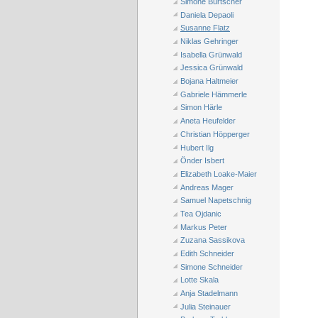
Simone Burtscher
Daniela Depaoli
Susanne Flatz
Niklas Gehringer
Isabella Grünwald
Jessica Grünwald
Bojana Haltmeier
Gabriele Hämmerle
Simon Härle
Aneta Heufelder
Christian Höpperger
Hubert Ilg
Önder Isbert
Elizabeth Loake-Maier
Andreas Mager
Samuel Napetschnig
Tea Ojdanic
Markus Peter
Zuzana Sassikova
Edith Schneider
Simone Schneider
Lotte Skala
Anja Stadelmann
Julia Steinauer