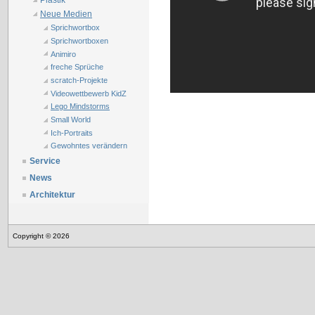
Plastik
Neue Medien
Sprichwortbox
Sprichwortboxen
Animiro
freche Sprüche
scratch-Projekte
Videowettbewerb KidZ
Lego Mindstorms
Small World
Ich-Portraits
Gewohntes verändern
Service
News
Architektur
Copyright © 2026