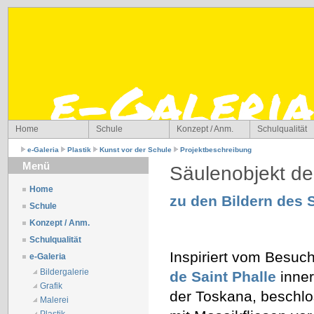
Home
Schule
Konzept / Anm.
Schulqualität
e-Galeria
Plastik
Kunst vor der Schule
Projektbeschreibung
Menü
Säulenobjekt de
Home
zu d
en Bildern des 
Schule
Konzept / Anm.
Schulqualität
Inspiriert vom Besuc
e-Galeria
Bildergalerie
de Saint Phalle
inner
Grafik
der Toskana, beschlo
Malerei