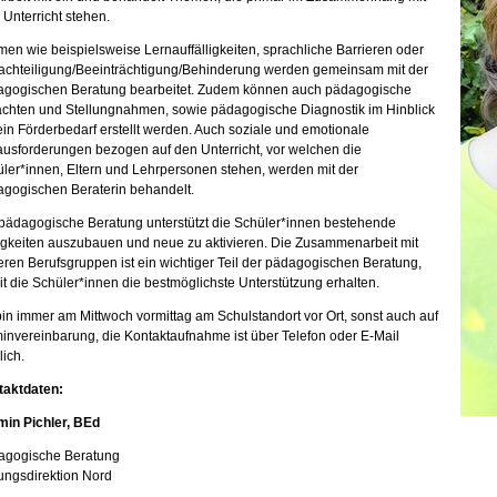
Unterricht stehen.
en wie beispielsweise Lernauffälligkeiten, sprachliche Barrieren oder
chteiligung/Beeinträchtigung/Behinderung werden gemeinsam mit der
agogischen Beratung bearbeitet. Zudem können auch pädagogische
chten und Stellungnahmen, sowie pädagogische Diagnostik im Hinblick
ein Förderbedarf erstellt werden. Auch soziale und emotionale
usforderungen bezogen auf den Unterricht, vor welchen die
ler*innen, Eltern und Lehrpersonen stehen, werden mit der
gogischen Beraterin behandelt.
pädagogische Beratung unterstützt die Schüler*innen bestehende
gkeiten auszubauen und neue zu aktivieren. Die Zusammenarbeit mit
ren Berufsgruppen ist ein wichtiger Teil der pädagogischen Beratung,
t die Schüler*innen die bestmöglichste Unterstützung erhalten.
bin immer am Mittwoch vormittag am Schulstandort vor Ort, sonst auch auf
invereinbarung, die Kontaktaufnahme ist über Telefon oder E-Mail
ich.
taktdaten:
in Pichler, BEd
agogische Beratung
ungsdirektion Nord