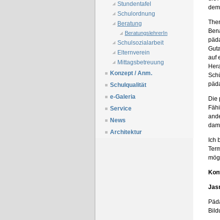
Stundentafel
dem 
Schulordnung
Them
Beratung
Bena
BeratungslehrerIn
päd
Schulsozialarbeit
Guta
Elternverein
auf 
Mittagsbetreuung
Hera
Konzept / Anm.
Schü
päda
Schulqualität
e-Galeria
Die 
Fähi
Service
ande
News
dami
Architektur
Ich 
Term
mögl
Kon
Jasm
Päd
Bild