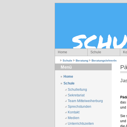
Home
Schule
Ko
Schule
Beratung
BeratungslehrerIn
Pä
Menü
Home
Jas
Schule
Schulleitung
Sekretariat
Päda
Team Mittelweiherburg
das 
Sprechstunden
und 
Kontakt
Sie 
Medien
und 
Unterrichtszeiten
die 