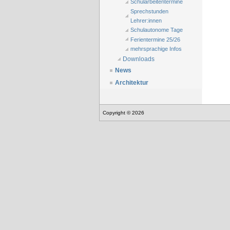
Schularbeitentermine
Sprechstunden
Lehrer:innen
Schulautonome Tage
Ferientermine 25/26
mehrsprachige Infos
Downloads
News
Architektur
Copyright © 2026