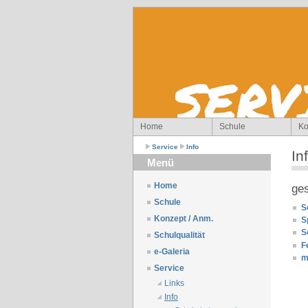
Home
Schule
Ko
Service
Info
In
Menü
Home
ge
Schule
S
Konzept / Anm.
S
S
Schulqualität
F
e-Galeria
m
Service
Links
Info