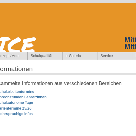
nzept / Anm.
Schulqualität
e-Galeria
Service
formationen
sammelte Informationen aus verschiedenen Bereichen
chularbeitentermine
prechstunden Lehrer:innen
chulautonome Tage
erientermine 25/26
ehrsprachige Infos