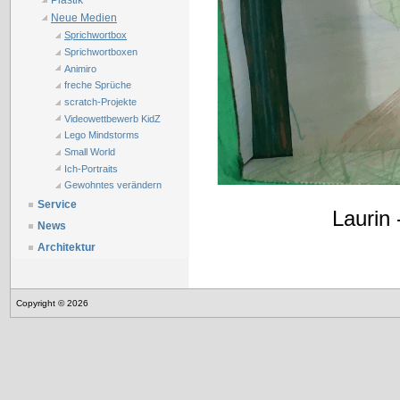
Plastik
Neue Medien
Sprichwortbox
Sprichwortboxen
Animiro
freche Sprüche
scratch-Projekte
Videowettbewerb KidZ
Lego Mindstorms
Small World
Ich-Portraits
Gewohntes verändern
Service
Laurin
News
Architektur
Copyright © 2026