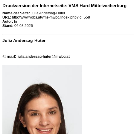
Druckversion der Internetseite: VMS Hard Mittelweiherburg
Name der Seite:
Julia Andersag-Huter
URL:
http://www.vobs.at/vms-mwbg/index.php?id=558
Autor:
hi
Stand:
06.08.2026
Julia Andersag-Huter
@mail:
julia.andersag-huter@mwbg.at