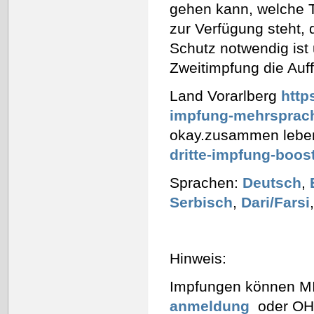
gehen kann, welche 
zur Verfügung steht, 
Schutz notwendig ist
Zweitimpfung die Auf
Land Vorarlberg
http
impfung-mehrsprach
okay.zusammen lebe
dritte-impfung-boos
Sprachen:
Deutsch
,
Serbisch
,
Dari/Farsi
Hinweis:
Impfungen können M
anmeldung
oder O