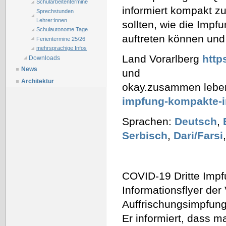
Schularbeitentermine
informiert kompakt z
Sprechstunden
Lehrer:innen
sollten, wie die Impf
Schulautonome Tage
auftreten können un
Ferientermine 25/26
mehrsprachige Infos
Land Vorarlberg
http
Downloads
News
und
Architektur
okay.zusammen leb
impfung-kompakte-i
Sprachen:
Deutsch
,
Serbisch
,
Dari/Farsi
COVID-19 Dritte Impf
Informationsflyer der
Auffrischungsimpfung
Er informiert, dass 