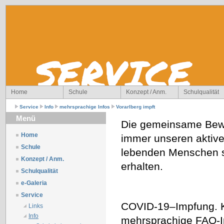
Home
Schule
Konzept / Anm.
Schulqualität
Service
Info
mehrsprachige Infos
Vorarlberg impft
Menü
Die gemeinsame Bewä
Home
immer unseren aktive
Schule
lebenden Menschen so
Konzept / Anm.
erhalten.
Schulqualität
e-Galeria
Service
COVID-19–Impfung. Ko
Links
Info
mehrsprachige FAQ-In