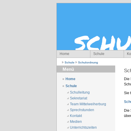
Home
Schule
Ko
Schule
Schulordnung
Menü
Sc
Die 
Home
Schu
Schule
Schulleitung
Sie 
Sekretariat
Sch
Team Mittelweiherburg
Sprechstunden
Die 
über
Kontakt
Medien
Unterrichtszeiten