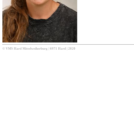
© VMS Hard Mittelweiherburg | 6971 Hard | 2020