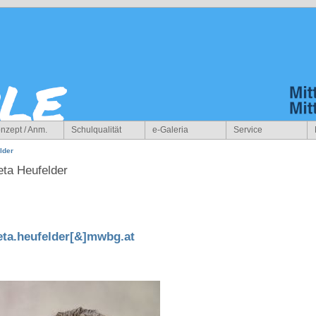
nzept / Anm.
Schulqualität
e-Galeria
Service
lder
ta Heufelder
eta.heufelder[&]mwbg.at