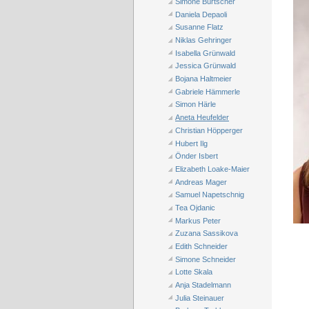
Simone Burtscher
Daniela Depaoli
Susanne Flatz
Niklas Gehringer
Isabella Grünwald
Jessica Grünwald
Bojana Haltmeier
Gabriele Hämmerle
Simon Härle
Aneta Heufelder
Christian Höpperger
Hubert Ilg
Önder Isbert
Elizabeth Loake-Maier
Andreas Mager
Samuel Napetschnig
Tea Ojdanic
Markus Peter
Zuzana Sassikova
Edith Schneider
Simone Schneider
Lotte Skala
Anja Stadelmann
Julia Steinauer