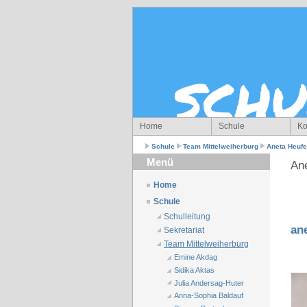
Home
Schule
Ko
Schule
Team Mittelweiherburg
Aneta Heufe
Menü
Ane
Home
Schule
Schulleitung
an
Sekretariat
Team Mittelweiherburg
Emine Akdag
Sidika Aktas
Julia Andersag-Huter
Anna-Sophia Baldauf