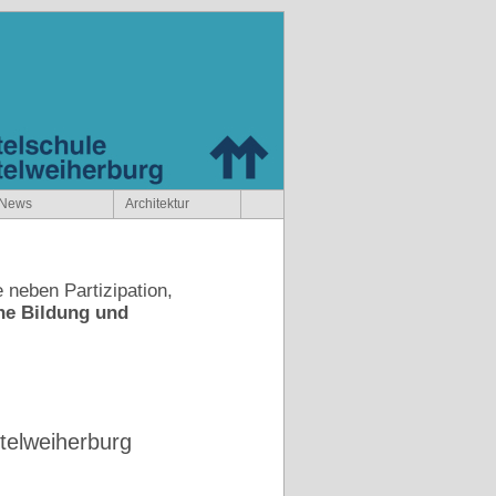
News
Architektur
neben Partizipation,
he Bildung und
ttelweiherburg
elweiherburg