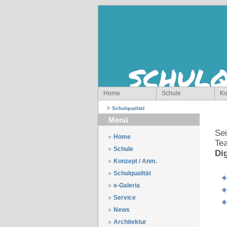
Home
Schule
Ko
Schulqualität
Menü
Sei
Home
Te
Schule
Dig
Konzept / Anm.
Schulqualität
e-Galeria
Service
News
S
Architektur