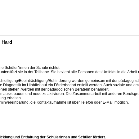
n Hard
ie Schüler*innen der Schule richtet.
d unterstützt sie in der Teilhabe. Sie bezieht alle Personen des Umfelds in die Arbe
nachteiligung/Beeinträchtigung/Behinderung werden gemeinsam mit der pädagogis
agnostik im Hinblick auf ein Förderbedarf erstellt werden. Auch soziale und e
sonen stehen, werden mit der pädagogischen Beraterin behandelt.
n auszubauen und neue zu aktivieren. Die Zusammenarbeit mit anderen Berufsgrupp
ung erhalten.
rminvereinbarung, die Kontaktaufnahme ist über Telefon oder E-Mail möglich.
wicklung und Entfaltung der Schülerinnen und Schüler fördert.