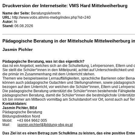
Druckversion der Internetseite: VMS Hard Mittelweiherburg
Name der Seite:
BeratungslehrerIn
URL:
http://www.vobs.at/vms-mwbg/index.php?id=240
Autor:
hi
Stand:
06.08.2026
Pädagogische Beratung in der Mittelschule Mittelweiherburg i
Jasmin Pichler
Pädagogische Beratung, was ist das eigentlich?
das ist ein Angebot, welches sich an die Schulleitung, Lehrpersonen, Eltern und d
Sie stellt die Schüler*innen in den Mittelpunkt, achtet auf Unterschiedlichkeit un
die primär im Zusammenhang mit dem Unterricht stehen.
Themen wie beispielsweise Lernauffälligkeiten, sprachliche Barrieren oder Be
können auch pädagogische Gutachten und Stellungnahmen, sowie pädagogische Di
bezogen auf den Unterricht, vor welchen die Schüler*innen, Eltern und Lehrper
Die pädagogische Beratung unterstützt die Schüler*innen bestehende Fähigkeite
pädagogischen Beratung, damit die Schüler*innen die bestmöglichste Unterstütz
Ich bin immer am Mittwoch vormittag am Schulstandort vor Ort, sonst auch auf Te
Kontaktdaten:
Jasmin Pichler, BEd
Pädagogische Beratung
Bildungsdirektion Nord
Mobil: +43 664 9662 005
Mail:
jasmin.pichler[&]bildung-vbg.gv.a
t
Das Ziel ist es einen Betrag zum Schulklima zu leisten, das eine positive Ent