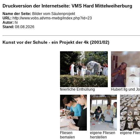
Druckversion der Internetseite: VMS Hard Mittelweiherburg
Name der Seite:
Bilder vom Säulenprojekt
URL:
http://www.vobs.at/vms-mwbg/index.php?id=23
Autor:
hi
Stand:
08.08.2026
Kunst vor der Schule - ein Projekt der 4k (2001/02)
feierliche Enthüllung
Hubert Ilg und 
Fliesen
eigene Fliesen
eigene Flie
bemalen
herstellen