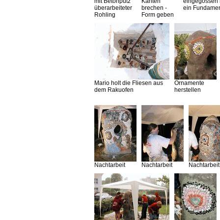
mit Betonputz
Kanten
eingegossen 
überarbeiteter
brechen -
ein Fundame
Rohling
Form geben
Mario holt die Fliesen aus
Ornamente
dem Rakuofen
herstellen
Nachtarbeit
Nachtarbeit
Nachtarbeit