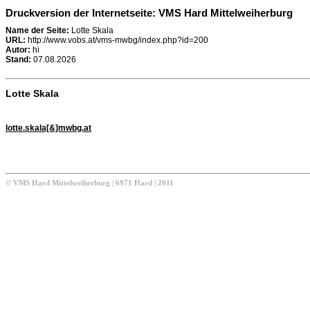
Druckversion der Internetseite: VMS Hard Mittelweiherburg
Name der Seite:
Lotte Skala
URL:
http://www.vobs.at/vms-mwbg/index.php?id=200
Autor:
hi
Stand:
07.08.2026
Lotte Skala
lotte.skala[&]mwbg.at
© VMS Hard Mittelweiherburg | 6971 Hard | 2011