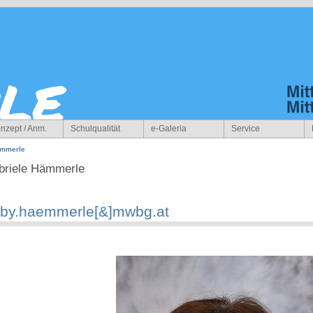
nzept / Anm.
Schulqualität
e-Galeria
Service
ämmerle
briele Hämmerle
by.haemmerle[&]mwbg.at