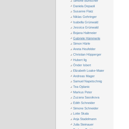
Simone Burtscher
Daniela Depaoli
Susanne Flatz
Niklas Gehringer
Isabella Grünwald
Jessica Grünwald
Bojana Haltmeier
Gabriele Hämmerle
Simon Härle
Aneta Heufelder
Christian Höpperger
Hubert Ilg
Önder Isbert
Elizabeth Loake-Maier
Andreas Mager
Samuel Napetschnig
Tea Ojdanic
Markus Peter
Zuzana Sassikova
Edith Schneider
Simone Schneider
Lotte Skala
Anja Stadelmann
Julia Steinauer