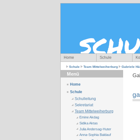
Home
Schule
Ko
Schule
Team Mittelweiherburg
Gabriele H
Menü
Ga
Home
Schule
ga
Schulleitung
Sekretariat
Team Mittelweiherburg
Emine Akdag
Sidika Aktas
Julia Andersag-Huter
Anna-Sophia Baldauf