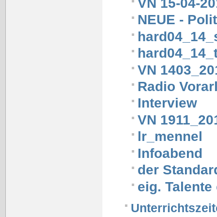
VN 15-04-20
NEUE - Poli
hard04_14_
hard04_14_t
VN 1403_20
Radio Vorar
Interview
VN 1911_20
lr_mennel
Infoabend
der Standar
eig. Talent
Unterrichtszei