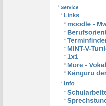
Service
Links
moodle - M
Berufsorien
Terminfinde
MINT-V-Turtl
1x1
More - Voka
Känguru de
Info
Schularbeit
Sprechstund