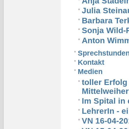
Anja Stade
Julia Steina
Barbara Ter
Sonja Wild-
Anton Wim
Sprechstunde
Kontakt
Medien
toller Erfo
Mittelweihe
Im Spital in
LehrerIn - e
VN 16-04-20