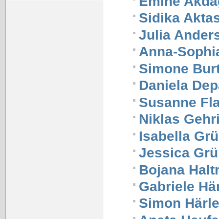
Emine Akda
Sidika Akta
Julia Ander
Anna-Sophi
Simone Bur
Daniela Dep
Susanne Fla
Niklas Gehr
Isabella Gr
Jessica Gr
Bojana Halt
Gabriele H
Simon Härl