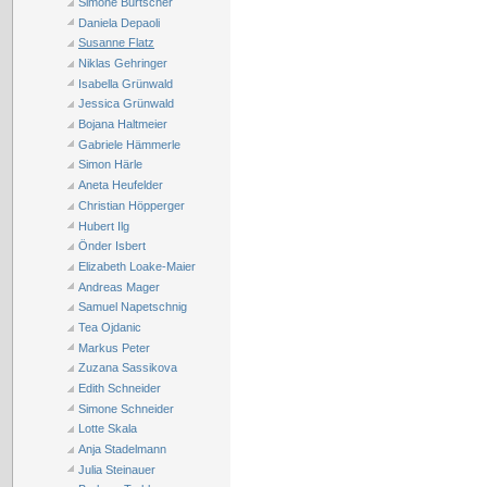
Simone Burtscher
Daniela Depaoli
Susanne Flatz
Niklas Gehringer
Isabella Grünwald
Jessica Grünwald
Bojana Haltmeier
Gabriele Hämmerle
Simon Härle
Aneta Heufelder
Christian Höpperger
Hubert Ilg
Önder Isbert
Elizabeth Loake-Maier
Andreas Mager
Samuel Napetschnig
Tea Ojdanic
Markus Peter
Zuzana Sassikova
Edith Schneider
Simone Schneider
Lotte Skala
Anja Stadelmann
Julia Steinauer