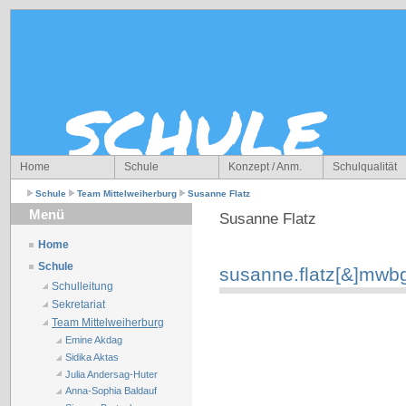
Home
Schule
Konzept / Anm.
Schulqualität
Schule
Team Mittelweiherburg
Susanne Flatz
Menü
Susanne Flatz
Home
Schule
susanne.flatz[&]mwbg
Schulleitung
Sekretariat
Team Mittelweiherburg
Emine Akdag
Sidika Aktas
Julia Andersag-Huter
Anna-Sophia Baldauf