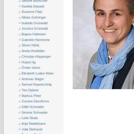
Simone Burtscher
Daniela Depaoli
Susanne Flatz
Niklas Gehringer
Isabella Grünwald
Jessica Grünwald
Bojana Haltmeier
Gabriele Hämmerle
Simon Härle
Aneta Heufelder
Christian Höpperger
Hubert Ilg
Önder Isbert
Elizabeth Loake-Maier
Andreas Mager
Samuel Napetschnig
Tea Ojdanic
Markus Peter
Zuzana Sassikova
Edith Schneider
Simone Schneider
Lotte Skala
Anja Stadelmann
Julia Steinauer