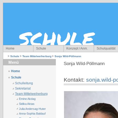
Home
Schule
Konzept / Anm.
Schulqualität
Schule
Team Mittelweiherburg
Sonja Wild-Pöllmann
Menü
Sonja Wild-Pöllmann
Home
Schule
Kontakt:
sonja.wild-
Schulleitung
Sekretariat
Team Mittelweiherburg
Emine Akdag
Sidika Aktas
Julia Andersag-Huter
Anna-Sophia Baldauf