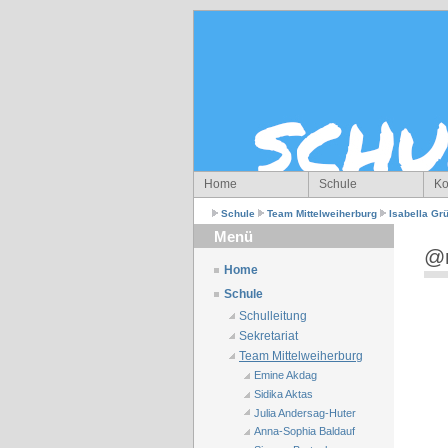
Home
Schule
Ko
Schule
Team Mittelweiherburg
Isabella Gr
Menü
@
Home
Schule
Schulleitung
Sekretariat
Team Mittelweiherburg
Emine Akdag
Sidika Aktas
Julia Andersag-Huter
Anna-Sophia Baldauf