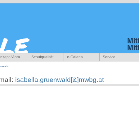
nzept / Anm.
Schulqualität
e-Galeria
Service
ünwald
mail:
isabella.gruenwald[&]mwbg.at