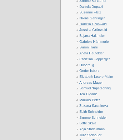
Simone Burtscher
Daniela Depaoli
Susanne Flatz
Niklas Gehringer
Isabella Grünwald
Jessica Grünwald
Bojana Haltmeier
Gabriele Hämmerle
Simon Härle
Aneta Heufelder
Christian Höpperger
Hubert Ilg
Önder Isbert
Elizabeth Loake-Maier
Andreas Mager
Samuel Napetschnig
Tea Ojdanic
Markus Peter
Zuzana Sassikova
Edith Schneider
Simone Schneider
Lotte Skala
Anja Stadelmann
Julia Steinauer