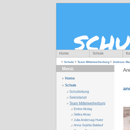
Home
Schule
Ko
Schule
Team Mittelweiherburg
Andreas Ma
Menü
An
Home
Schule
an
Schulleitung
Sekretariat
Team Mittelweiherburg
Emine Akdag
Sidika Aktas
Julia Andersag-Huter
Anna-Sophia Baldauf