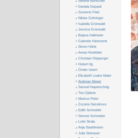
Simone Burtscher
Daniela Depaoli
Susanne Flatz
Niklas Gehringer
Isabella Grünwald
Jessica Grünwald
Bojana Haltmeier
Gabriele Hämmerle
Simon Härle
Aneta Heufelder
Christian Höpperger
Hubert Ilg
Önder Isbert
Elizabeth Loake-Maier
Andreas Mager
Samuel Napetschnig
Tea Ojdanic
Markus Peter
Zuzana Sassikova
Edith Schneider
Simone Schneider
Lotte Skala
Anja Stadelmann
Julia Steinauer