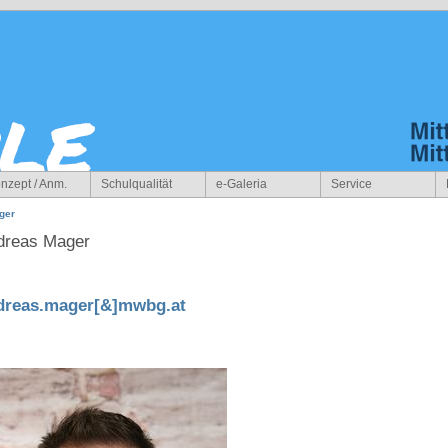
nzept / Anm.
Schulqualität
e-Galeria
Service
ger
dreas Mager
dreas.mager[&]mwbg.at