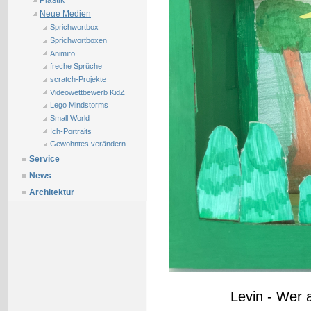
Plastik
Neue Medien
Sprichwortbox
Sprichwortboxen
Animiro
freche Sprüche
scratch-Projekte
Videowettbewerb KidZ
Lego Mindstorms
Small World
Ich-Portraits
Gewohntes verändern
Service
News
Architektur
Levin - Wer a