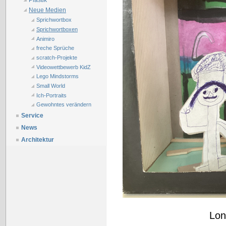
Plastik
Neue Medien
Sprichwortbox
Sprichwortboxen
Animiro
freche Sprüche
scratch-Projekte
Videowettbewerb KidZ
Lego Mindstorms
Small World
Ich-Portraits
Gewohntes verändern
Service
News
Architektur
Lon