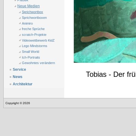
Plastik
Neue Medien
Sprichwortbox
Sprichwortboxen
Animiro
freche Sprüche
scratch-Projekte
Videowettbewerb KidZ
Lego Mindstorms
Small World
Ich-Portraits
Gewohntes verändern
Service
Tobias - Der fr
News
Architektur
Copyright © 2026